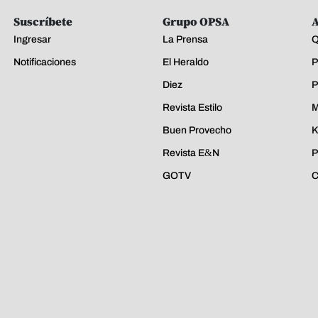
Suscríbete
Grupo OPSA
A
Ingresar
La Prensa
Q
Notificaciones
El Heraldo
P
Diez
P
Revista Estilo
M
Buen Provecho
K
Revista E&N
P
GOTV
C