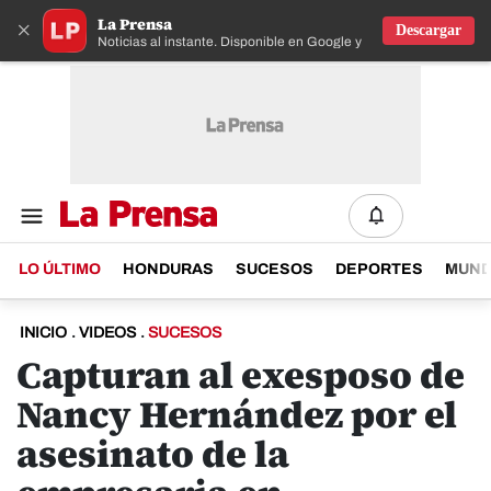
La Prensa
×
Descargar
Noticias al instante. Disponible en Google y IOS
LO ÚLTIMO
HONDURAS
SUCESOS
DEPORTES
MUN
INICIO
.
VIDEOS
.
SUCESOS
Capturan al exesposo de
Nancy Hernández por el
asesinato de la