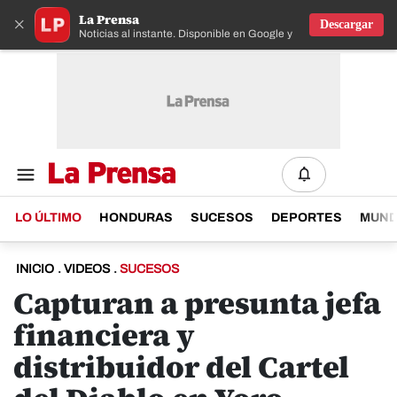
La Prensa
×
Descargar
Noticias al instante. Disponible en Google y IOS
LO ÚLTIMO
HONDURAS
SUCESOS
DEPORTES
MUN
INICIO
.
VIDEOS
.
SUCESOS
Capturan a presunta jefa
financiera y
distribuidor del Cartel