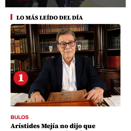
0
seconds
LO MÁS LEÍDO DEL DÍA
of
1
minute,
27
seconds
1
BULOS
Arístides Mejía no dijo que