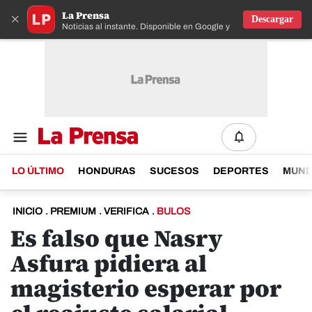
La Prensa
×
Descargar
Noticias al instante. Disponible en Google y IOS
LO ÚLTIMO
HONDURAS
SUCESOS
DEPORTES
MUN
INICIO
.
PREMIUM
.
VERIFICA
.
BULOS
Es falso que Nasry
Asfura pidiera al
magisterio esperar por