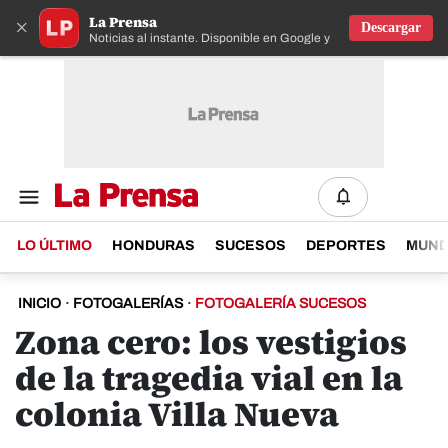
La Prensa
×
Descargar
Noticias al instante. Disponible en Google y IOS
LO ÚLTIMO
HONDURAS
SUCESOS
DEPORTES
MUN
INICIO
·
FOTOGALERÍAS
·
FOTOGALERÍA SUCESOS
Zona cero: los vestigios
de la tragedia vial en la
colonia Villa Nueva