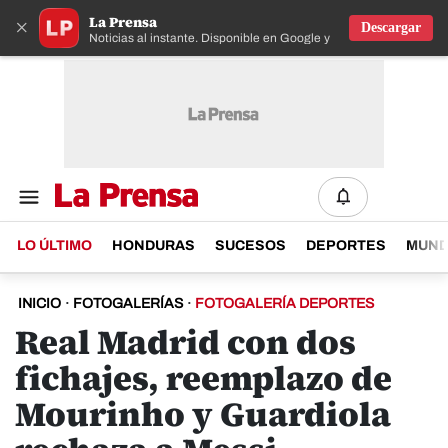
La Prensa
×
Descargar
Noticias al instante. Disponible en Google y IOS
LO ÚLTIMO
HONDURAS
SUCESOS
DEPORTES
MUN
INICIO
·
FOTOGALERÍAS
·
FOTOGALERÍA DEPORTES
Real Madrid con dos
fichajes, reemplazo de
Mourinho y Guardiola