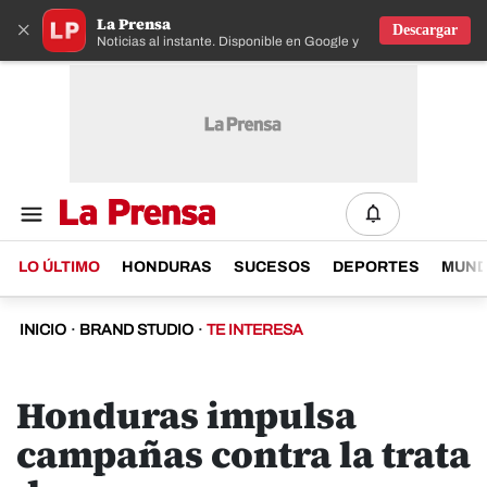
La Prensa
×
Descargar
Noticias al instante. Disponible en Google y IOS
LO ÚLTIMO
HONDURAS
SUCESOS
DEPORTES
MUN
INICIO
·
BRAND STUDIO
·
TE INTERESA
Honduras impulsa
campañas contra la trata