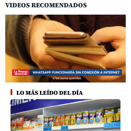
VIDEOS RECOMENDADOS
0
seconds
LO MÁS LEÍDO DEL DÍA
of
31
seconds