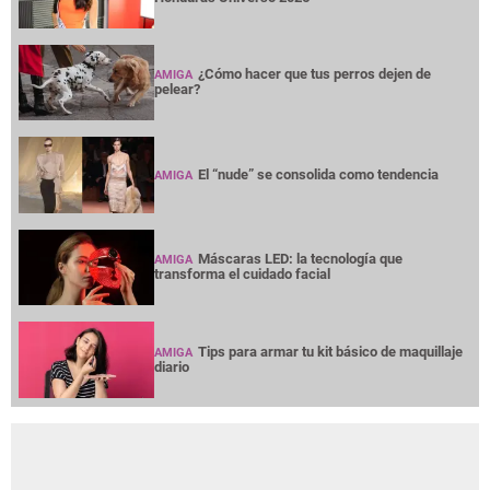
¿Cómo hacer que tus perros dejen de
AMIGA
pelear?
El “nude” se consolida como tendencia
AMIGA
Máscaras LED: la tecnología que
AMIGA
transforma el cuidado facial
Tips para armar tu kit básico de maquillaje
AMIGA
diario