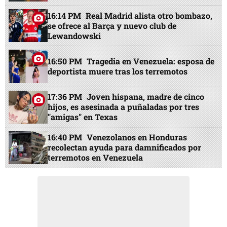
16:14 PM
Real Madrid alista otro bombazo,
se ofrece al Barça y nuevo club de
Lewandowski
16:50 PM
Tragedia en Venezuela: esposa de
deportista muere tras los terremotos
17:36 PM
Joven hispana, madre de cinco
hijos, es asesinada a puñaladas por tres
"amigas" en Texas
16:40 PM
Venezolanos en Honduras
recolectan ayuda para damnificados por
terremotos en Venezuela