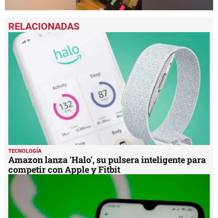
0
seconds
of
4
minutes,
37
seconds
TECNOLOGÍA
Amazon lanza 'Halo', su pulsera inteligente para
competir con Apple y Fitbit