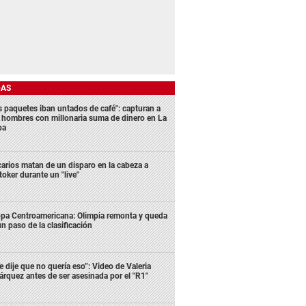
DAS
s paquetes iban untados de café": capturan a
s hombres con millonaria suma de dinero en La
ba
carios matan de un disparo en la cabeza a
ktoker durante un "live"
pa Centroamericana: Olimpia remonta y queda
un paso de la clasificación
e dije que no quería eso”: Video de Valeria
rquez antes de ser asesinada por el "R1"