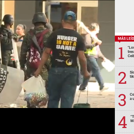
MÁS LEÍ
"Lo
tre
Cei
Si
ti
Co
a 
“T
Má