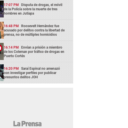
17:07 PM
Disputa de drogas, el móvil
de la Policía sobre la muerte de tres
hombres en Jutiapa
16:48 PM
Roosevelt Hernández fue
acusado por delitos contra la libertad de
prensa, no de múltiples homicidios
16:14 PM
Envían a prisión a miembro
de los Coleman por tráfico de drogas en
Puerto Cortés
16:20 PM
Saraí Espinal no amenazó
con investigar perfiles por publicar
presuntos delitos JOH