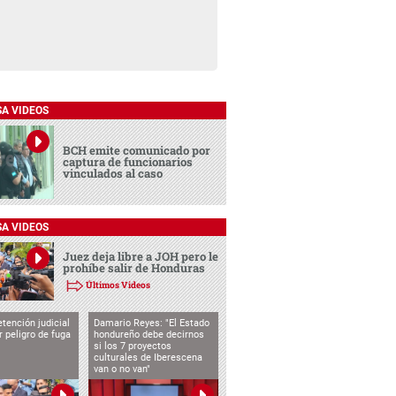
SA VIDEOS
BCH emite comunicado por
captura de funcionarios
vinculados al caso
SA VIDEOS
Juez deja libre a JOH pero le
prohíbe salir de Honduras
Últimos Videos
tención judicial
Damario Reyes: "El Estado
 peligro de fuga
hondureño debe decirnos
si los 7 proyectos
culturales de Iberescena
van o no van"