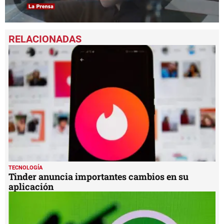
0
seconds
of
2
minutes,
28
seconds
TECNOLOGÍA
Tinder anuncia importantes cambios en su
aplicación