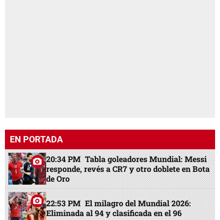
EN PORTADA
20:34 PM
Tabla goleadores Mundial: Messi
responde, revés a CR7 y otro doblete en Bota
de Oro
22:53 PM
El milagro del Mundial 2026:
Eliminada al 94 y clasificada en el 96