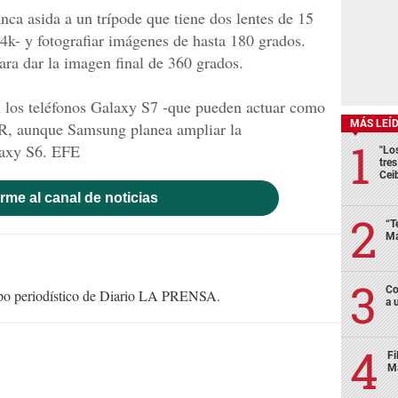
nca asida a un trípode que tiene dos lentes de 15
4k- y fotografiar imágenes de hasta 180 grados.
ra dar la imagen final de 360 grados.
 los teléfonos Galaxy S7 -que pueden actuar como
MÁS LEÍ
VR, aunque Samsung planea ampliar la
laxy S6. EFE
"Lo
tre
Cei
rme al canal de noticias
“T
Má
Co
uipo periodístico de Diario LA PRENSA.
a 
Fi
Má