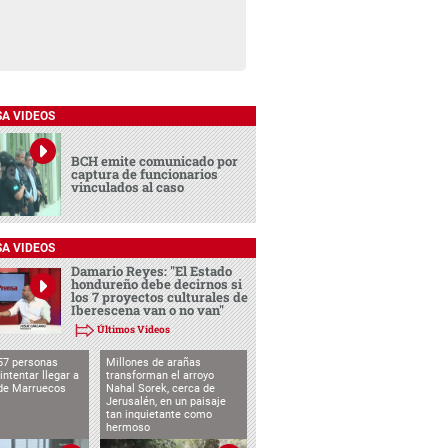
SA VIDEOS
BCH emite comunicado por
captura de funcionarios
vinculados al caso
SA VIDEOS
Damario Reyes: "El Estado
hondureño debe decirnos si
los 7 proyectos culturales de
Iberescena van o no van"
Últimos Videos
57 personas
Millones de arañas
intentar llegar a
transforman el arroyo
de Marruecos
Nahal Sorek, cerca de
Jerusalén, en un paisaje
tan inquietante como
hermoso