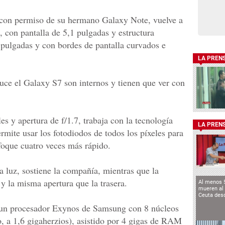
, con permiso de su hermano Galaxy Note, vuelve a
, con pantalla de 5,1 pulgadas y estructura
 pulgadas y con bordes de pantalla curvados e
LA PREN
uce el Galaxy S7 son internos y tienen que ver con
s y apertura de f/1.7, trabaja con la tecnología
LA PREN
rmite usar los fotodiodos de todos los píxeles para
nfoque cuatro veces más rápido.
a luz, sostiene la compañía, mientras que la
y la misma apertura que la trasera.
Al menos 
mueren al 
Ceuta des
te un procesador Exynos de Samsung con 8 núcleos
o, a 1,6 gigaherzios), asistido por 4 gigas de RAM