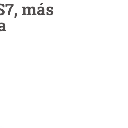
S7, más
a