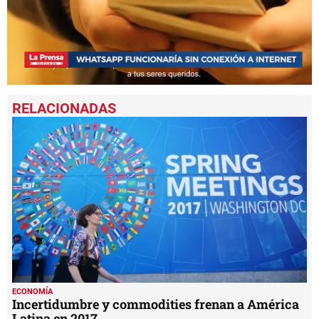
0
seconds
of
31
seconds
ECONOMÍA
Incertidumbre y commodities frenan a América
Latina en 2017