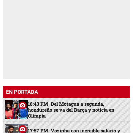
EN PORTADA
18:43 PM
Del Motagua a segunda,
hondureño se va del Barça y noticia en
Olimpia
17:57 PM
Vozinha con increíble salario y