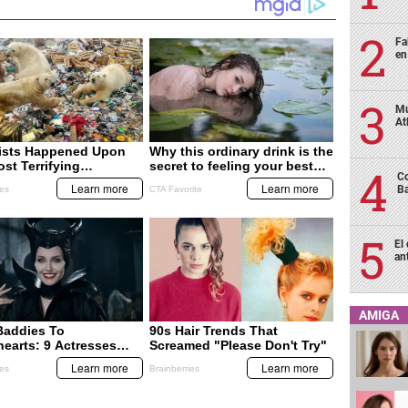
Fa
en
Mu
At
Co
Ba
El
an
AMIGA