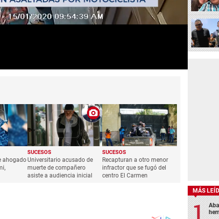
SUCESOS
SUCESOS
e ahogado
Universitario acusado de
Recapturan a otro menor
i,
muerte de compañero
infractor que se fugó del
asiste a audiencia inicial
centro El Carmen
MÁS LEÍ
Aba
her