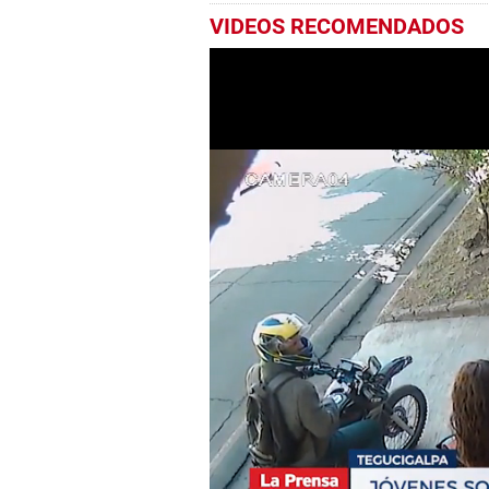
VIDEOS RECOMENDADOS
0
seconds
of