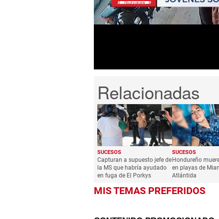
25
seconds
Volume
0%
SUCESOS
SUCESOS
Capturan a supuesto jefe de
Hondureño muer
la MS que habría ayudado
en playas de Miam
en fuga de El Porkys
Atlántida
MIS TEMAS PREFERIDOS