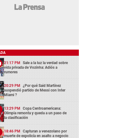
ADA
21:17 PM
Sale a la luz la verdad sobre
vida privada de Vozinha: Adiós a
rumores
20:29 PM
¿Por qué Said Martínez
suspendió partido de Messi con Inter
Miami ?
13:29 PM
Copa Centroamericana:
Olimpia remonta y queda a un paso de
la clasificación
18:46 PM
Capturan a venezolano por
muerte de expolicía en asalto a negocio