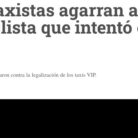
xistas agarran a
lista que intentó
aron contra la legalización de los taxis VIP.