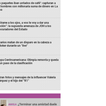
s paquetes iban untados de café": capturan a
s hombres con millonaria suma de dinero en La
ba
írame a los ojos, a vos te voy a dar una
cción”: la supuesta amenaza de JOH a los
ocuradores del Estado
carios matan de un disparo en la cabeza a
ktoker durante un "live"
pa Centroamericana: Olimpia remonta y queda
un paso de la clasificación
ltran fotos y mensajes de la influencer Valeria
rquez y el hijo del “R1”
¿Terminar una amistad duele
AMIGA