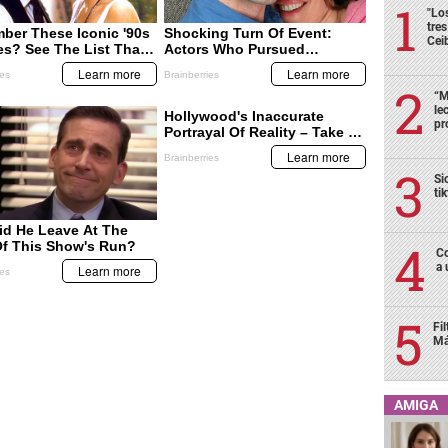
"Lo
tre
Cei
“M
le
pr
Si
ti
Co
a 
Fi
Má
AMIGA