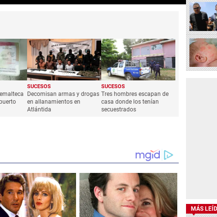
SUCESOS
SUCESOS
temalteca
Decomisan armas y drogas
Tres hombres escapan de
puerto
en allanamientos en
casa donde los tenían
Atlántida
secuestrados
MÁS LEÍ