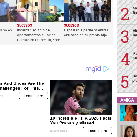
Mo
fi
SUCESOS
SUCESOS
sino en
Incautan edificio de
Capturan a padre mientras
Vi
Ka
apartamentos a Javier
abusaba de su propia hija
Cerrato en Olanchito, Yoro
Re
cu
¡T
pr
AMIGA