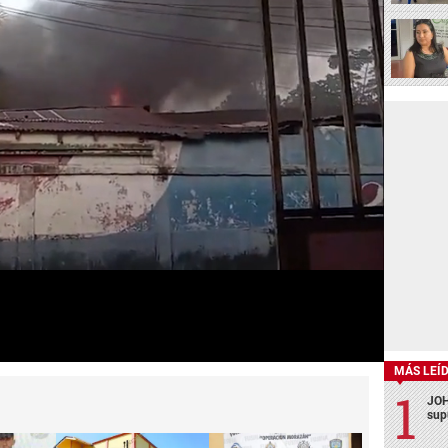
MÁS LEÍ
JOH
sup