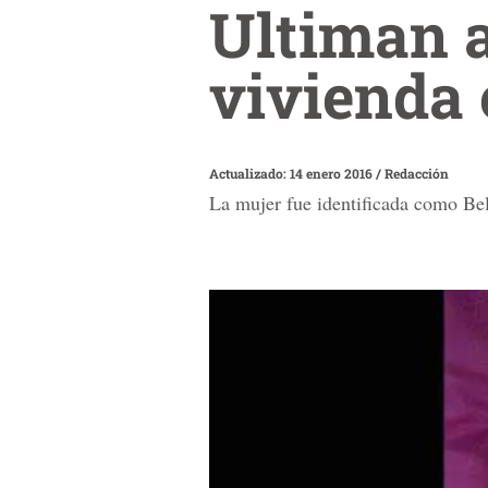
Ultiman a
vivienda 
Actualizado: 14 enero 2016
/
Redacción
La mujer fue identificada como Bel