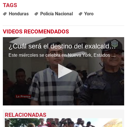
Honduras
Policía Nacional
Yoro
VIDEOS RECOMENDADOS
¿Cuál será el destino del exalcalde de Yoro, Arnaldo Urbina?
Este miércoles se celebra en Nueva York, Estados Unidos una audiencia de fático en el caso contra el exalcalde de Yoro.Arnaldo Urbina, acusado de narcotráfico por la justicia de aquel país.
0
seconds
of
1
minute,