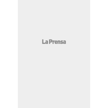
MÁS LEÍDAS
Esposa de "El Chapo" Guzmán sorprende con
regalo a Davis Flow y así reaccionó el tiktoker
Deco ya se reunió con él: Flick no cuenta con el
jugador y se irá del Barcelona