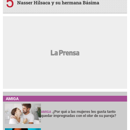
AMIGA
¿Por qué a las mujeres les gusta tanto
AMIGA
quedar impregnadas con el olor de su pareja?
Noches en vela por insomnio y
AMIGA
preocupación, ¿qué hacer para tratarlo?
¿Terminar una amistad duele tanto como
AMIGA
una ruptura amorosa?
¿Cabello largo o corto? Elige tu corte según
AMIGA
tu cuello