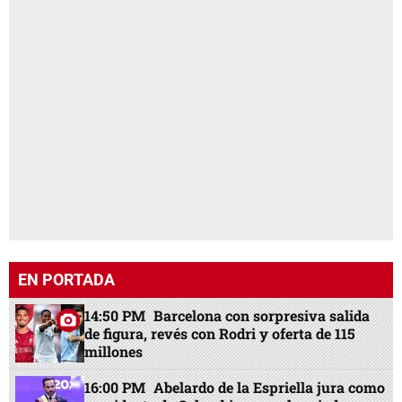
EN PORTADA
14:50 PM
Barcelona con sorpresiva salida
de figura, revés con Rodri y oferta de 115
millones
16:00 PM
Abelardo de la Espriella jura como
presidente de Colombia para el periodo
2026-2030
15:27 PM
Con Rodri y Julián: así sería el
temible 11 del Barcelona para la 2026-27
15:20 PM
Así fue el trágico final de Stefanie
durante una excursión con amigos en La
Barca
14:55 PM
CPH denuncia amenazas y