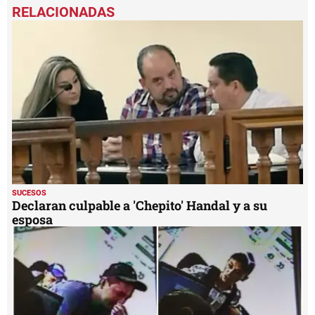
seconds
of
40
seconds
SUCESOS
Declaran culpable a 'Chepito' Handal y a su
esposa