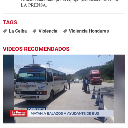
LA PRENSA.
La Ceiba
Violencia
Violencia Honduras
VIDEOS RECOMENDADOS
0