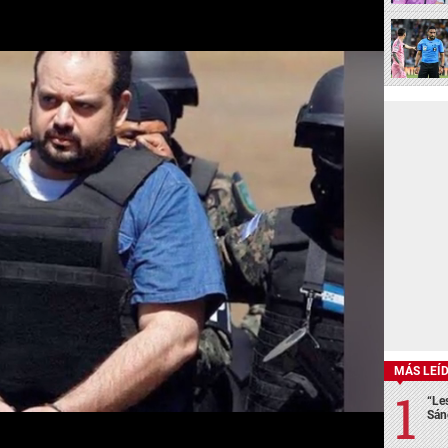
MÁS LEÍ
“Le
Sán