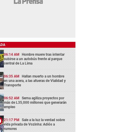
ADA
06:14 AM
Hombre muere tras intentar
subirse a un autobús frente al parque
central de La Lima
06:35 AM
Hallan muerto a un hombre
en una acera, a las afueras de Vialidad y
Transporte
06:52 AM
Serna agiliza proyectos por
más de L35,000 millones que generarán
empleo
21:17 PM
Sale a la luz la verdad sobre
vida privada de Vozinha: Adiós a
rumores