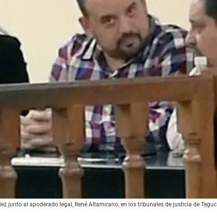
z junto al apoderado legal, René Altamirano, en los tribunales de justicia de Teguc