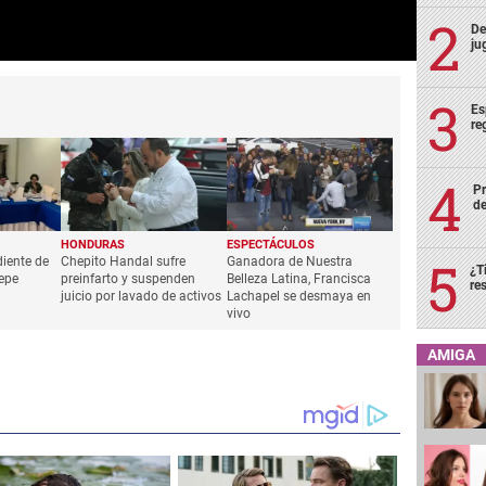
De
ju
Es
re
Pr
de
¿T
re
AMIGA