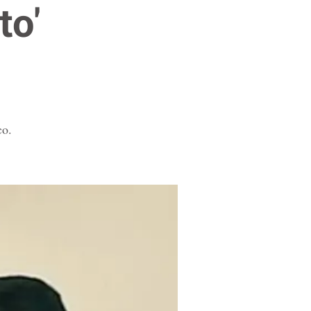
to'
co.