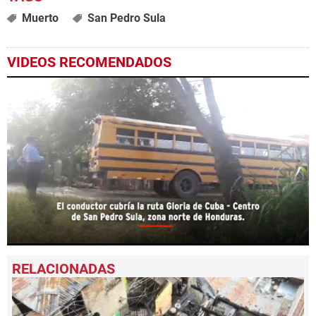
Muerto
San Pedro Sula
VIDEOS RECOMENDADOS
0
seconds
of
45
seconds