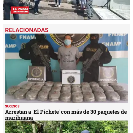
0
seconds
of
59
seconds
SUCESOS
Arrestan a 'El Pichete' con más de 30 paquetes de
marihuana