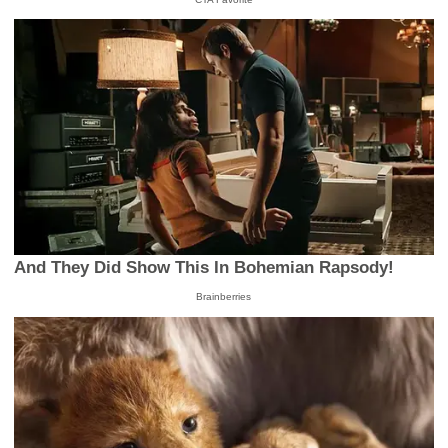
And They Did Show This In Bohemian Rapsody!
Brainberries