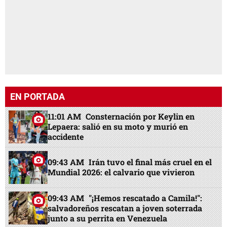
EN PORTADA
11:01 AM
Consternación por Keylin en
Lepaera: salió en su moto y murió en
accidente
09:43 AM
Irán tuvo el final más cruel en el
Mundial 2026: el calvario que vivieron
09:43 AM
"¡Hemos rescatado a Camila!":
salvadoreños rescatan a joven soterrada
junto a su perrita en Venezuela