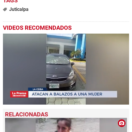
Juticalpa
VIDEOS RECOMENDADOS
0
seconds
of
28
seconds