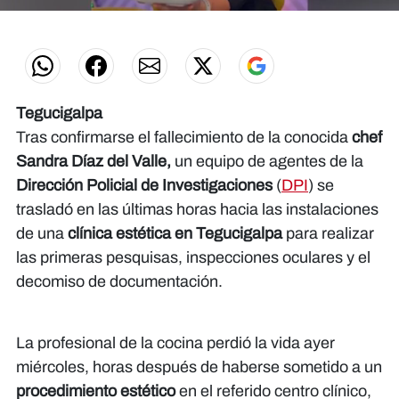
0
seconds
of
1
minute,
14
seconds
Tegucigalpa
Tras confirmarse el fallecimiento de la conocida
chef
Sandra Díaz del Valle,
un equipo de agentes de la
Dirección Policial de Investigaciones
(
DPI
) se
trasladó en las últimas horas hacia las instalaciones
de una
clínica estética en Tegucigalpa
para realizar
las primeras pesquisas, inspecciones oculares y el
decomiso de documentación.
La profesional de la cocina perdió la vida ayer
miércoles, horas después de haberse sometido a un
procedimiento estético
en el referido centro clínico,