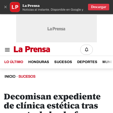
La Prensa
×
Descargar
Noticias al instante. Disponible en Google y IOS
LO ÚLTIMO
HONDURAS
SUCESOS
DEPORTES
MUN
INICIO
·
SUCESOS
Decomisan expediente
de clínica estética tras