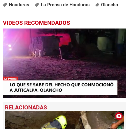
Honduras
La Prensa de Honduras
Olancho
VIDEOS RECOMENDADOS
0
seconds
of
2
minutes,
10
seconds