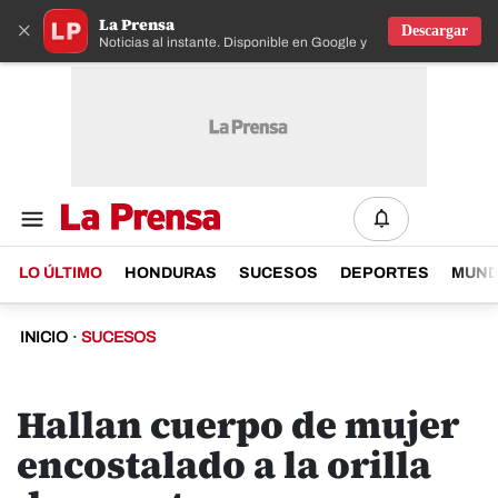
La Prensa
×
Descargar
Noticias al instante. Disponible en Google y IOS
LO ÚLTIMO
HONDURAS
SUCESOS
DEPORTES
MUN
INICIO
·
SUCESOS
Hallan cuerpo de mujer
encostalado a la orilla