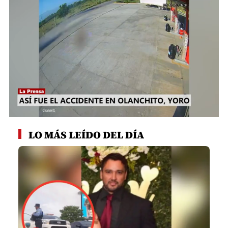
0
seconds
LO MÁS LEÍDO DEL DÍA
of
55
seconds