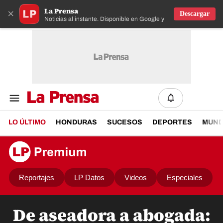
La Prensa
×
Descargar
Noticias al instante. Disponible en Google y IOS
LO ÚLTIMO
HONDURAS
SUCESOS
DEPORTES
MUN
Reportajes
LP Datos
Videos
Especiales
De aseadora a abogada: