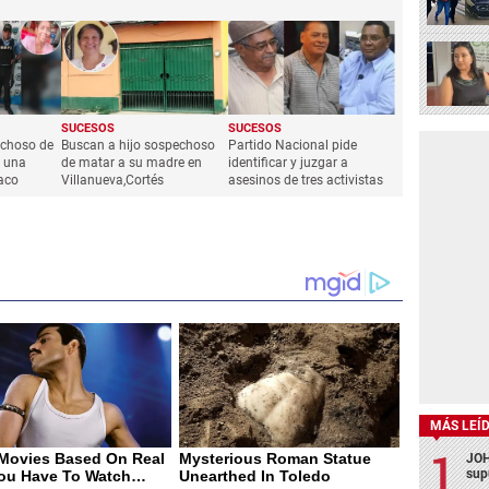
SUCESOS
SUCESOS
echoso de
Buscan a hijo sospechoso
Partido Nacional pide
 una
de matar a su madre en
identificar y juzgar a
aco
Villanueva,Cortés
asesinos de tres activistas
MÁS LEÍ
JOH
sup