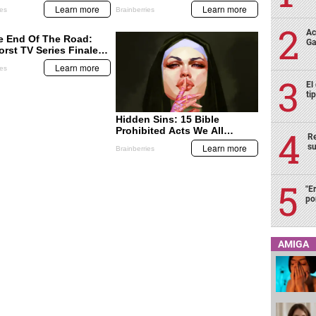
Ac
Ga
El
ti
Re
su
"E
po
AMIGA