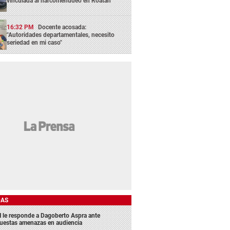
vinculada al narcomenudeo en Roatán
16:32 PM
Docente acosada:
"Autoridades departamentales, necesito
seriedad en mi caso"
DAS
 le responde a Dagoberto Aspra ante
uestas amenazas en audiencia