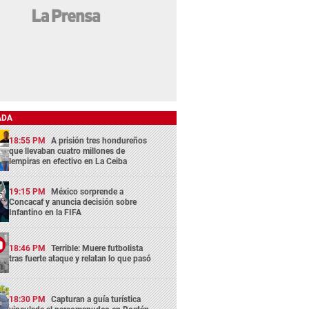
ADA
18:55 PM
A prisión tres hondureños
que llevaban cuatro millones de
lempiras en efectivo en La Ceiba
19:15 PM
México sorprende a
Concacaf y anuncia decisión sobre
Infantino en la FIFA
18:46 PM
Terrible: Muere futbolista
tras fuerte ataque y relatan lo que pasó
18:30 PM
Capturan a guía turística