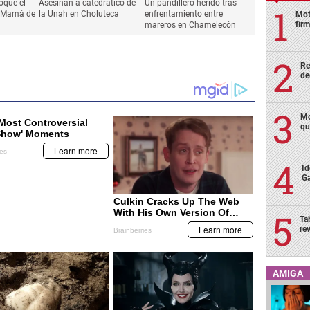
Mot
fir
Re
de
Mo
qu
Id
Ga
Ta
re
SUCESOS
SUCESOS
oque el
Asesinan a catedrático de
Un pandillero herido tras
: Mamá de
la Unah en Choluteca
enfrentamiento entre
AMIGA
mareros en Chamelecón