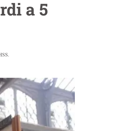
rdi a 5
IHSS.