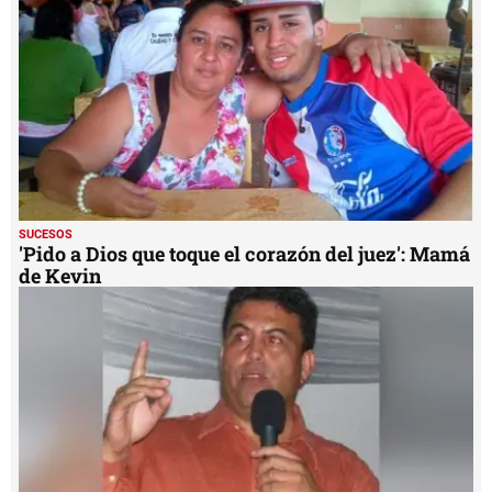
51
seconds
SUCESOS
'Pido a Dios que toque el corazón del juez': Mamá
de Kevin