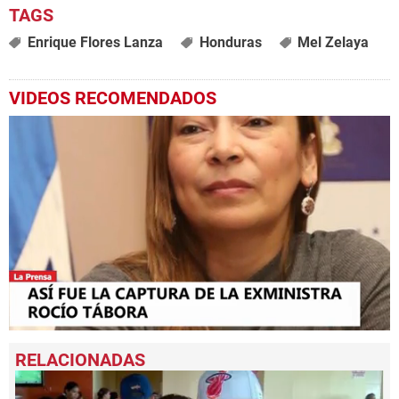
Enrique Flores Lanza
Honduras
Mel Zelaya
VIDEOS RECOMENDADOS
0
seconds
of
1
minute,