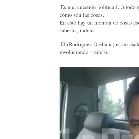
'Es una cuestión política (...) to
cómo son las cosas.
En esto hay un montón de cosas es
saberlo', indicó.
'Él (Rodríguez Orellana) es un asal
involucrando', reiteró.