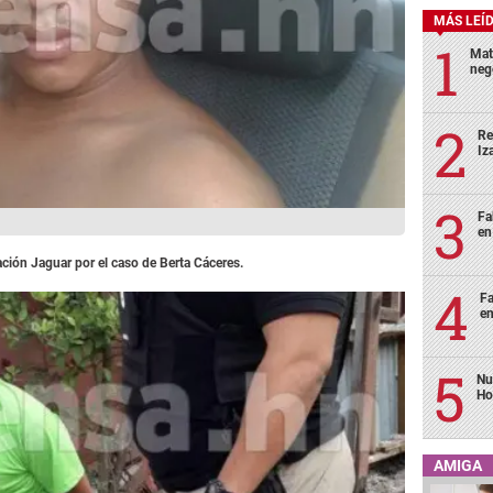
MÁS LEÍ
Mat
neg
Re
Iz
Fa
en
ación Jaguar por el caso de Berta Cáceres.
Fa
en
Nu
Ho
AMIGA