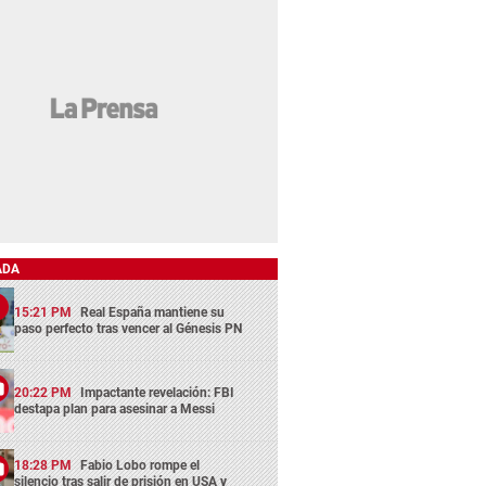
ADA
15:21 PM
Real España mantiene su
paso perfecto tras vencer al Génesis PN
20:22 PM
Impactante revelación: FBI
destapa plan para asesinar a Messi
18:28 PM
Fabio Lobo rompe el
silencio tras salir de prisión en USA y