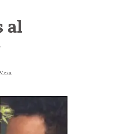
 al
s
 Meza.