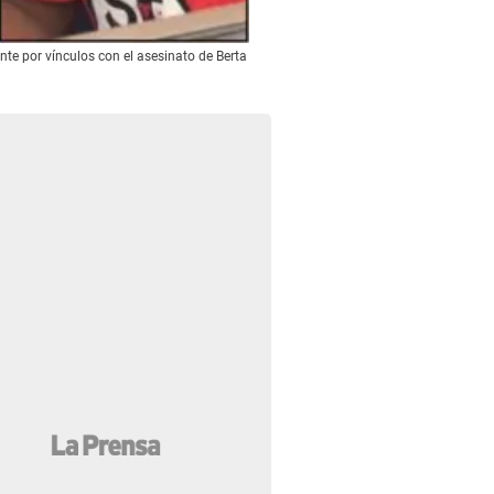
te por vínculos con el asesinato de Berta
Mariano Díaz Chávez, Douglas Geovanny B