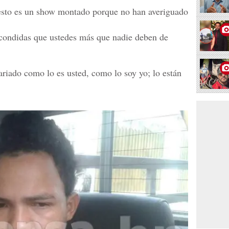
do esto es un show montado porque no han averiguado
condidas que ustedes más que nadie deben de
ariado como lo es usted, como lo soy yo; lo están