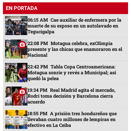
EN PORTADA
06:15 AM
Cae auxiliar de enfermera por la
muerte de su esposo en un autolavado en
Tegucigalpa
22:08 PM
Motagua celebra, exOlimpia
presente y las chicas que enamoraron en el
Nacional
22:42 PM
Tabla Copa Centroamericana:
Motagua sonríe y revés a Municipal; así
quedó la pelea
19:34 PM
Real Madrid agita el mercado,
Rodri toma decisión y Barcelona cierra
acuerdo
18:55 PM
A prisión tres hondureños que
llevaban cuatro millones de lempiras en
efectivo en La Ceiba