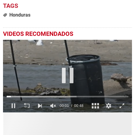
Honduras
VIDEOS RECOMENDADOS
0
seconds
of
48
seconds