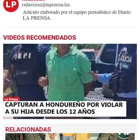
redaccion@laprensa.hn
Artículo elaborado por el equipo periodístico de Diario
LA PRENSA.
VIDEOS RECOMENDADOS
0
seconds
of
1