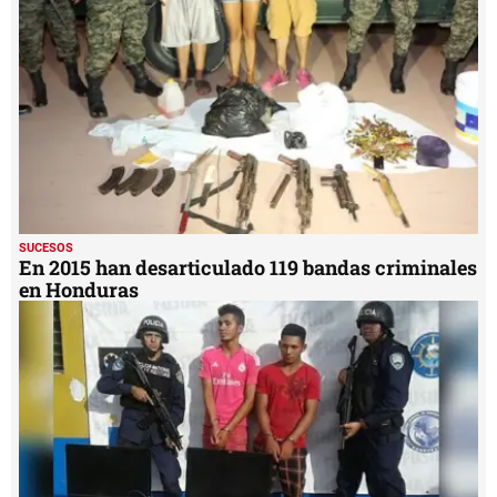
minute,
30
seconds
SUCESOS
En 2015 han desarticulado 119 bandas criminales
en Honduras