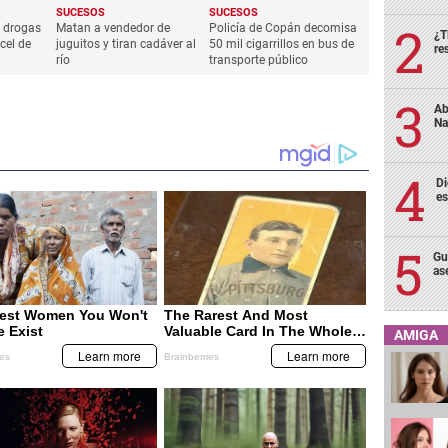
SUCESOS
SUCESOS
 drogas
Matan a vendedor de
Policía de Copán decomisa
¿T
cel de
juguitos y tiran cadáver al
50 mil cigarrillos en bus de
re
río
transporte público
Ab
Na
Di
es
Gu
as
AMIGA