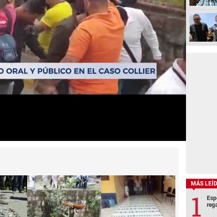
MÁS LEÍ
Esp
rega