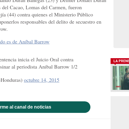
mando Durán Banegas (23) y Delmer Donael Durán
as del Cacao, Lomas del Carmen, fueron
a (44) contra quienes el Ministerio Público
uponerlos responsables del delito de secuestro en
row.
ado es de Aníbal Barrow
ntencia inicia el Juicio Oral contra
LA PREN
sinar al periodista Anibal Barrow 1/2
eHonduras)
octubre 14, 2015
rme al canal de noticias