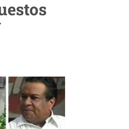
puestos
w