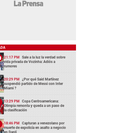
ADA
21:17 PM
Sale a la luz la verdad sobre
vida privada de Vozinha: Adiós a
rumores
20:29 PM
¿Por qué Said Martínez
suspendió partido de Messi con Inter
Miami ?
13:29 PM
Copa Centroamericana:
Olimpia remonta y queda a un paso de
la clasificación
18:46 PM
Capturan a venezolano por
muerte de expolicía en asalto a negocio
en Danlí