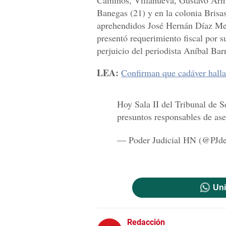
Caminos, Villanueva, Gustavo Ar
Banegas (21) y en la colonia Bris
aprehendidos José Hernán Díaz Mejí
presentó requerimiento fiscal por s
perjuicio del periodista Aníbal Bar
LEA:
Confirman que cadáver hall
Hoy Sala II del Tribunal de Se
presuntos responsables de ase
— Poder Judicial HN (@PJd
Uni
Redacción