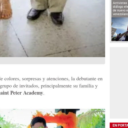
Activistas
diálogo el
de nuevo e
venezolan
 colores, sorpresas y atenciones, la debutante en
grupo de invitados, principalmente su familia y
aint Peter Academy
.
EN PORT