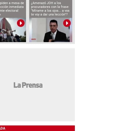
 piden a mesa de
¿Amenazó JOH a los
ección inmediata
procuradores con la frase:
nte electoral
"Mírame a los ojos... a vos
o
te voy a dar una lección"?
ADA