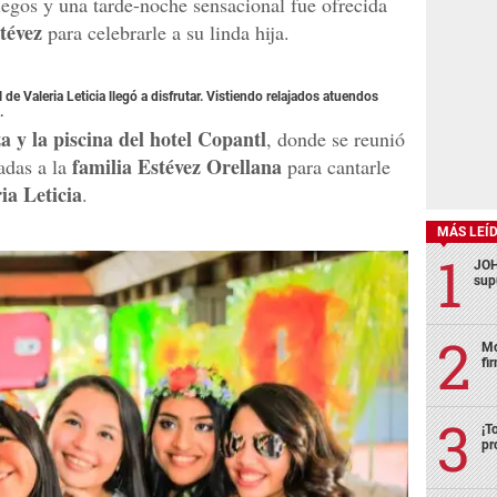
niegos y una tarde-noche sensacional fue ofrecida
tévez
para celebrarle a su linda hija.
 de Valeria Leticia llegó a disfrutar. Vistiendo relajados atuendos
.
a y la piscina del hotel Copantl
, donde se reunió
familia Estévez Orellana
adas a la
para cantarle
ria Leticia
.
MÁS LEÍ
JOH
sup
Mo
fi
¡T
pr