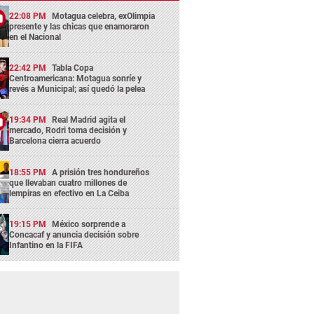
22:08 PM
Motagua celebra, exOlimpia
presente y las chicas que enamoraron
en el Nacional
22:42 PM
Tabla Copa
Centroamericana: Motagua sonríe y
revés a Municipal; así quedó la pelea
19:34 PM
Real Madrid agita el
mercado, Rodri toma decisión y
Barcelona cierra acuerdo
18:55 PM
A prisión tres hondureños
que llevaban cuatro millones de
lempiras en efectivo en La Ceiba
19:15 PM
México sorprende a
Concacaf y anuncia decisión sobre
Infantino en la FIFA