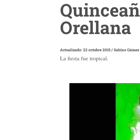
Quinceaño
Orellana
Actualizado: 22 octubre 2015
/
Sabino Gámez
La fiesta fue tropical.