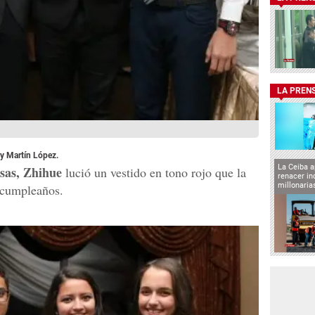
LA PREN
y Martín López.
La Ceiba a
sas, Zhihue
lució un vestido en tono rojo que la
renacer in
millonaria
e cumpleaños.