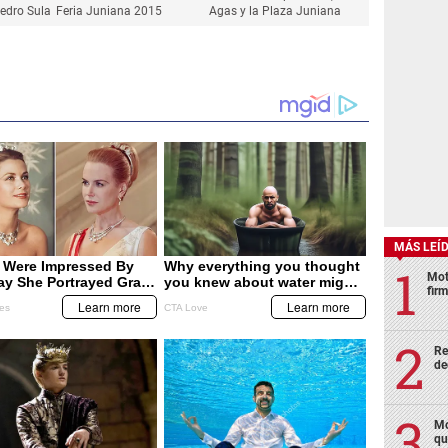
edro Sula
Feria Juniana 2015
Agas y la Plaza Juniana
MÁS LEÍ
Mot
fir
Re
de
Mo
qu