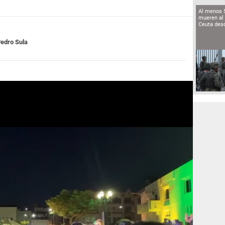
Al menos 
mueren al 
Ceuta des
edro Sula