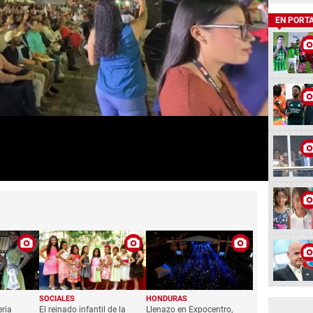
EN PORT
SOCIALES
HONDURAS
eria
El reinado infantil de la
Llenazo en Expocentro,