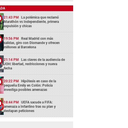
ADA
21:43 PM
La polémica que reclamó
Marathón vs Independiente, primera
expulsión y chicas
19:56 PM
Real Madrid con más
salidas, giro con Diomande y ofrecen
millones al Barcelona
21:14 PM
Las claves de la audiencia de
JOH: libertad, restricciones y nueva
fecha
20:22 PM
Hipótesis en caso de la
pequeña Emily en Colón: Policía
investiga posibles amenazas
18:44 PM
UEFA sacude a FIFA:
amenaza a Infantino tras su plan y
destapan peticiones