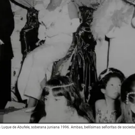
ia Luque de Abufele, soberana juniana 1996. Ambas, bellísimas señoritas de socie