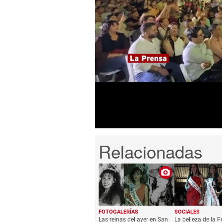
0
seconds
of
1
minute,
15
seconds
Volume
0%
FOTOGALERÍAS
SOCIALES
Las reinas del ayer en San
La belleza de la F