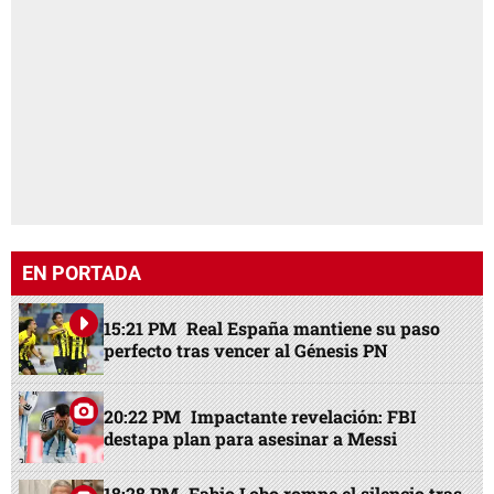
EN PORTADA
15:21 PM
Real España mantiene su paso
perfecto tras vencer al Génesis PN
20:22 PM
Impactante revelación: FBI
destapa plan para asesinar a Messi
18:28 PM
Fabio Lobo rompe el silencio tras