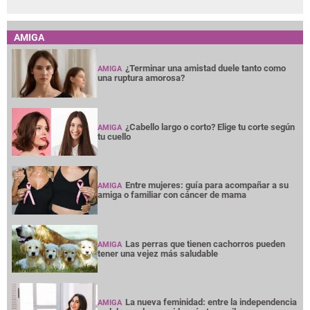
AMIGA
¿Terminar una amistad duele tanto como
AMIGA
una ruptura amorosa?
¿Cabello largo o corto? Elige tu corte según
AMIGA
tu cuello
Entre mujeres: guía para acompañar a su
AMIGA
amiga o familiar con cáncer de mama
Las perras que tienen cachorros pueden
AMIGA
tener una vejez más saludable
La nueva feminidad: entre la independencia
AMIGA