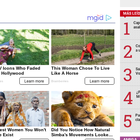
MÁS LEÍ
Cap
asa
Co
a 
Sa
Vo
¿P
Me
Pa
cl
AMIGA