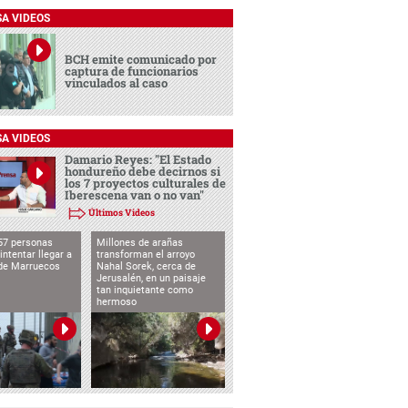
SA VIDEOS
BCH emite comunicado por
captura de funcionarios
vinculados al caso
SA VIDEOS
Damario Reyes: "El Estado
hondureño debe decirnos si
los 7 proyectos culturales de
Iberescena van o no van"
Últimos Videos
57 personas
Millones de arañas
intentar llegar a
transforman el arroyo
de Marruecos
Nahal Sorek, cerca de
Jerusalén, en un paisaje
tan inquietante como
hermoso