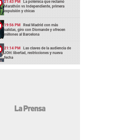
21:43 PM
La polémica que reclamó
Marathón vs Independiente, primera
expulsión y chicas
19:56 PM
Real Madrid con más
salidas, giro con Diomande y ofrecen
millones al Barcelona
21:14 PM
Las claves de la audiencia de
JOH: libertad, restricciones y nueva
fecha