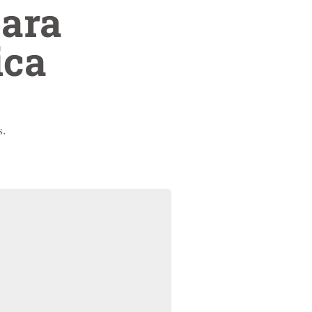
para
ica
s.