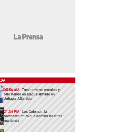
ADA
05:56 AM
Tres hombres muertos y
otro herido en ataque armado en
Jutiapa, Atlántida
21:34 PM
Los Coleman: la
narcoestructura que domina las rutas
marítimas