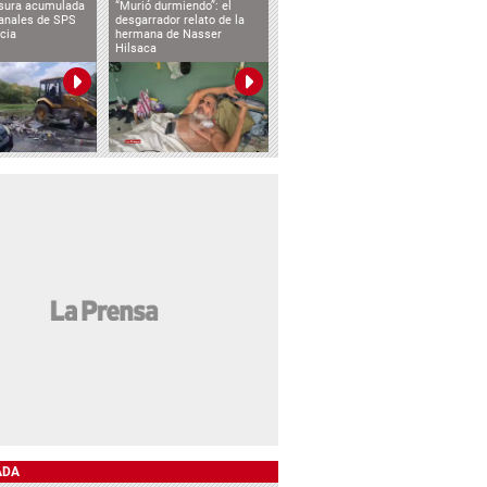
asura acumulada
“Murió durmiendo”: el
canales de SPS
desgarrador relato de la
cia
hermana de Nasser
Hilsaca
ADA