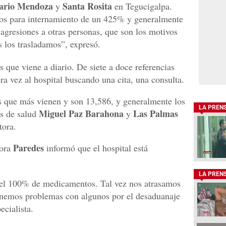
ario Mendoza
Santa Rosita
y
en Tegucigalpa.
os para internamiento de un 425% y generalmente
 agresiones a otras personas, que son los motivos
s los trasladamos”, expresó.
que viene a diario. De siete a doce referencias
a vez al hospital buscando una cita, una consulta.
s que más vienen y son 13,586, y generalmente los
LA PREN
Miguel Paz Barahona
Las Palmas
os de salud
y
tora.
Paredes
tora
informó que el hospital está
LA PREN
r el 100% de medicamentos. Tal vez nos atrasamos
enemos problemas con algunos por el desaduanaje
ecialista.