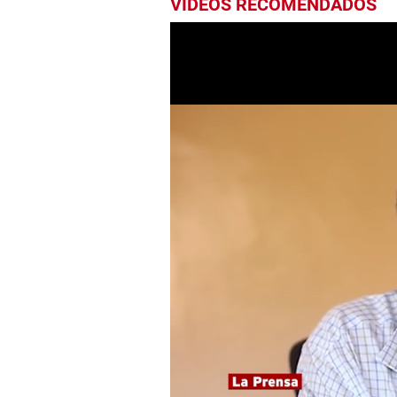
VIDEOS RECOMENDADOS
0
seconds
of
9