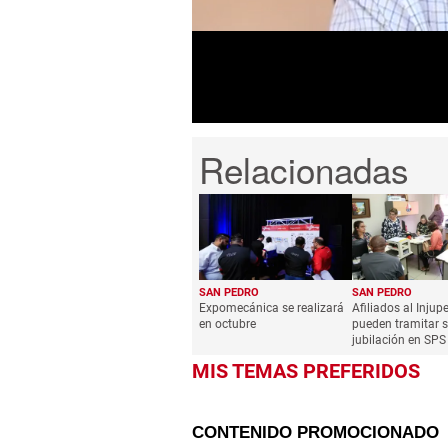
minutes,
42
seconds
Volume
0%
SAN PEDRO
SAN PEDRO
Expomecánica se realizará
Afiliados al Inju
en octubre
pueden tramitar 
jubilación en SPS
MIS TEMAS PREFERIDOS