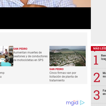
MÁS LEÍ
SAN PEDRO
Aumentan muertes de
Rev
peatones y de conductores
Izag
de motocicletas en SPS
SAN PEDRO
pemp
Cinco firmas van por
Ma
su
su
licitación de planta de
tratamiento
Fa
en