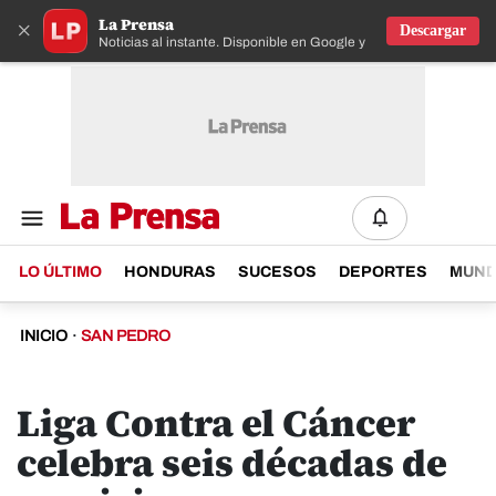
La Prensa
×
Descargar
Noticias al instante. Disponible en Google y IOS
LO ÚLTIMO
HONDURAS
SUCESOS
DEPORTES
MUN
INICIO
·
SAN PEDRO
Liga Contra el Cáncer
celebra seis décadas de