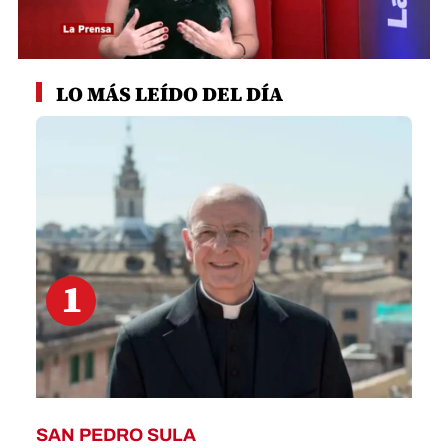
0
seconds
LO MÁS LEÍDO DEL DÍA
of
8
minutes,
16
seconds
1
SAN PEDRO SULA