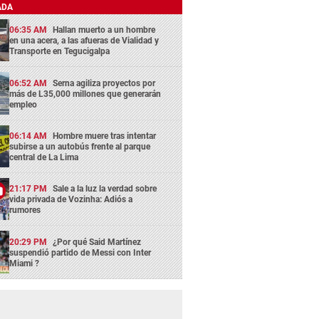
ADA
06:35 AM
Hallan muerto a un hombre
en una acera, a las afueras de Vialidad y
Transporte en Tegucigalpa
06:52 AM
Serna agiliza proyectos por
más de L35,000 millones que generarán
empleo
06:14 AM
Hombre muere tras intentar
subirse a un autobús frente al parque
central de La Lima
21:17 PM
Sale a la luz la verdad sobre
vida privada de Vozinha: Adiós a
rumores
20:29 PM
¿Por qué Said Martínez
suspendió partido de Messi con Inter
Miami ?