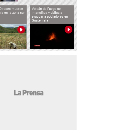
0 reses mueren
Volcán de Fuego se
uía en la zona sur
intensifica y obliga a
evacuar a pobladores en
Guatemala