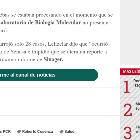
uebas se estaban procesando en el momento que se
aboratorio de Biología Molecular
no presenta
uró.
rrojó solo 28 casos, Leitzelar dijo que “ocurrió
o de Senasa e impidió que se diera un reporte a
Sinager.
 próximo informe de
MÁS LEÍ
rme al canal de noticias
Rev
Izag
Ma
su
Fa
s PCR
Roberto Cosenza
Salud
en