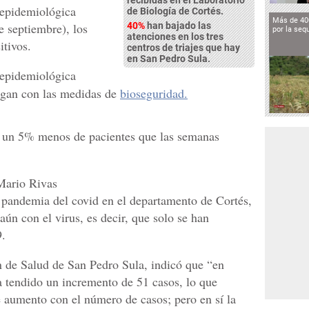
 epidemiológica
de Biología de Cortés.
Más de 40
e septiembre), los
40%
han bajado las
por la seq
atenciones en los tres
itivos.
centros de triajes que hay
en San Pedro Sula.
 epidemiológica
igan con las medidas de
bioseguridad.
e un 5% menos de pacientes que las semanas
Mario Rivas
 pandemia del covid en el departamento de Cortés,
ún con el virus, es decir, que solo se han
9.
ón de Salud de San Pedro Sula, indicó que “en
a tendido un incremento de 51 casos, lo que
 aumento con el número de casos; pero en sí la