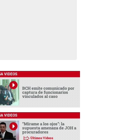
SA VIDEOS
BCH emite comunicado por
captura de funcionarios
vinculados al caso
SA VIDEOS
“Mírame a los ojos”: la
supuesta amenaza de JOH a
procuradores
Últimos Videos