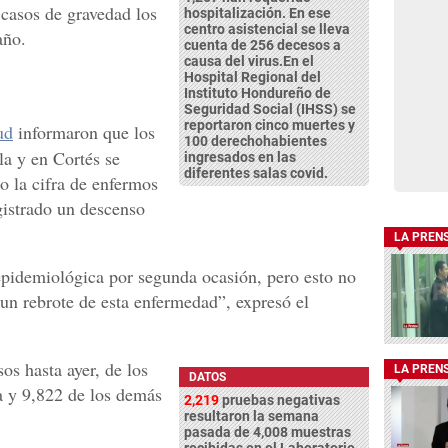
 casos de gravedad los
hospitalización. En ese
centro asistencial se lleva
año.
cuenta de 256 decesos a
causa del virus.En el
Hospital Regional del
Instituto Hondureño de
Seguridad Social (IHSS) se
reportaron cinco muertes y
ud
informaron que los
100 derechohabientes
a y en Cortés se
ingresados en las
diferentes salas covid.
 la cifra de enfermos
gistrado un descenso
LA PREN
epidemiológica por segunda ocasión, pero esto no
un rebrote de esta enfermedad”, expresó el
os hasta ayer, de los
LA PREN
DATOS
a y 9,822 de los demás
2,219
pruebas negativas
resultaron la semana
pasada de 4,008 muestras
recibidas en el Laboratorio