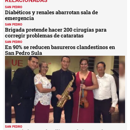
of
8
SAN PEDRO
minutes,
Diabéticos y renales abarrotan sala de
4
emergencia
seconds
SAN PEDRO
Brigada pretende hacer 200 cirugías para
corregir problemas de cataratas
SAN PEDRO
En 90% se reducen basureros clandestinos en
San Pedro Sula
SAN PEDRO