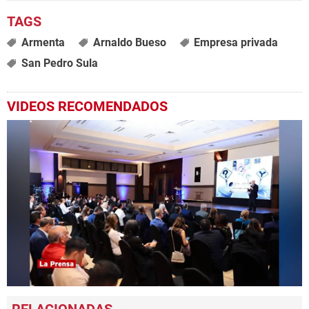
Armenta
Arnaldo Bueso
Empresa privada
San Pedro Sula
VIDEOS RECOMENDADOS
0
seconds