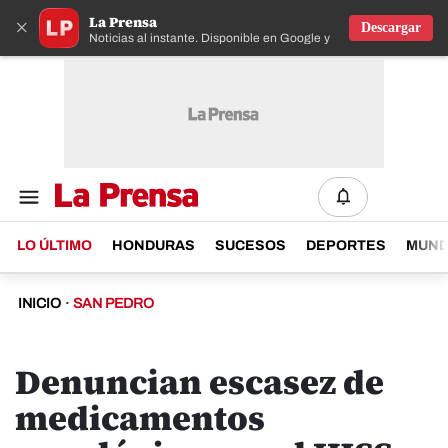
La Prensa
×
Descargar
Noticias al instante. Disponible en Google y IOS
LO ÚLTIMO
HONDURAS
SUCESOS
DEPORTES
MUN
INICIO
·
SAN PEDRO
Denuncian escasez de
medicamentos