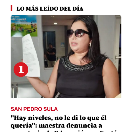
0
seconds
LO MÁS LEÍDO DEL DÍA
of
1
minute,
10
seconds
1
SAN PEDRO SULA
"Hay niveles, no le di lo que él
quería": maestra denuncia a