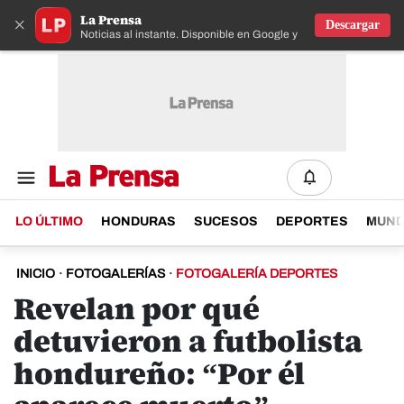
La Prensa
×
Descargar
Noticias al instante. Disponible en Google y IOS
LO ÚLTIMO
HONDURAS
SUCESOS
DEPORTES
MUN
INICIO
·
FOTOGALERÍAS
·
FOTOGALERÍA DEPORTES
Revelan por qué
detuvieron a futbolista
hondureño: “Por él