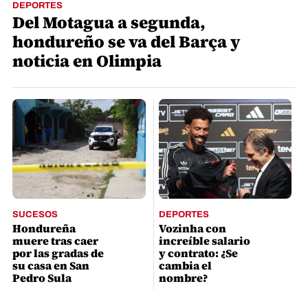
DEPORTES
Del Motagua a segunda,
hondureño se va del Barça y
noticia en Olimpia
SUCESOS
DEPORTES
Hondureña
Vozinha con
muere tras caer
increíble salario
por las gradas de
y contrato: ¿Se
su casa en San
cambia el
Pedro Sula
nombre?