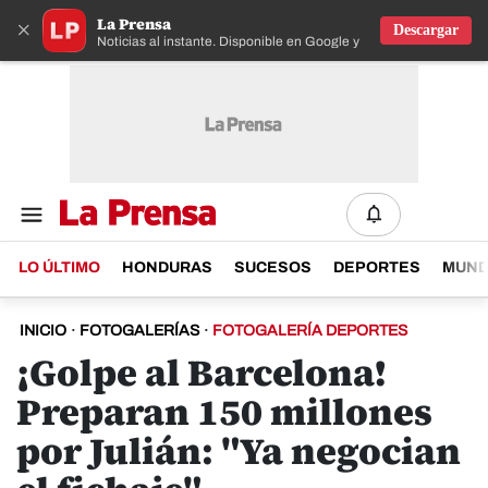
La Prensa
×
Descargar
Noticias al instante. Disponible en Google y IOS
LO ÚLTIMO
HONDURAS
SUCESOS
DEPORTES
MUN
INICIO
·
FOTOGALERÍAS
·
FOTOGALERÍA DEPORTES
¡Golpe al Barcelona!
Preparan 150 millones
por Julián: "Ya negocian