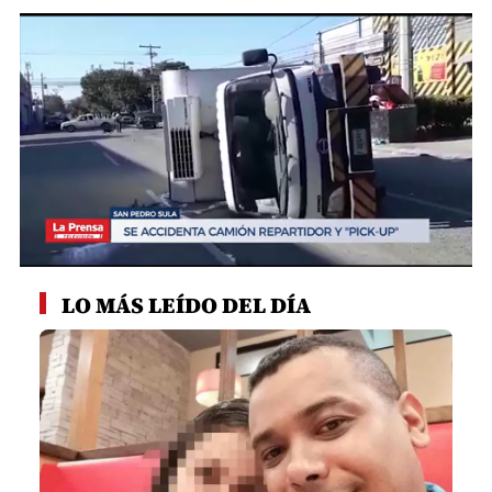
0
seconds
LO MÁS LEÍDO DEL DÍA
of
40
seconds