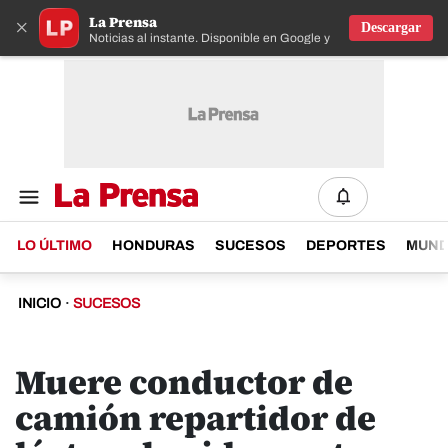
La Prensa
×
Descargar
Noticias al instante. Disponible en Google y IOS
LO ÚLTIMO
HONDURAS
SUCESOS
DEPORTES
MUN
INICIO
·
SUCESOS
Muere conductor de
camión repartidor de