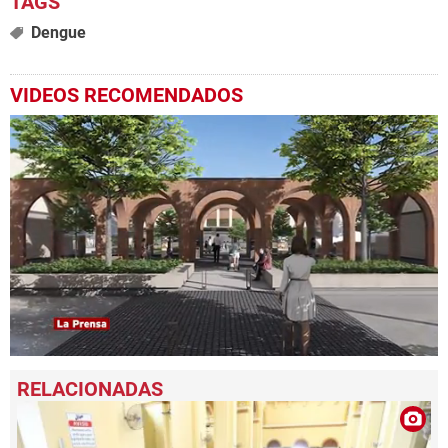
Dengue
VIDEOS RECOMENDADOS
0
seconds
of
1
minute,
37